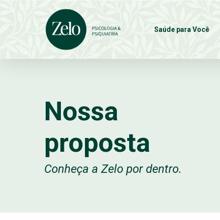
Skip
to
Saúde para Você
main
content
Nossa
proposta
Conheça a Zelo por dentro.