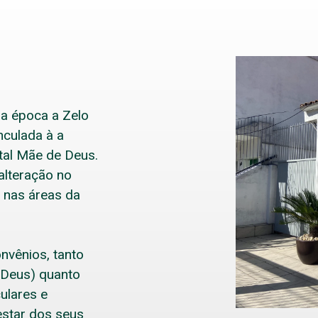
sa época a Zelo
nculada à a
tal Mãe de Deus.
alteração no
 nas áreas da
nvênios, tanto
 Deus) quanto
culares e
star dos seus