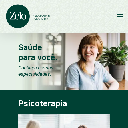
Skip
to
Men
main
content
Saúde
para você.
Conheça nossas
especialidades.
Psicoterapia